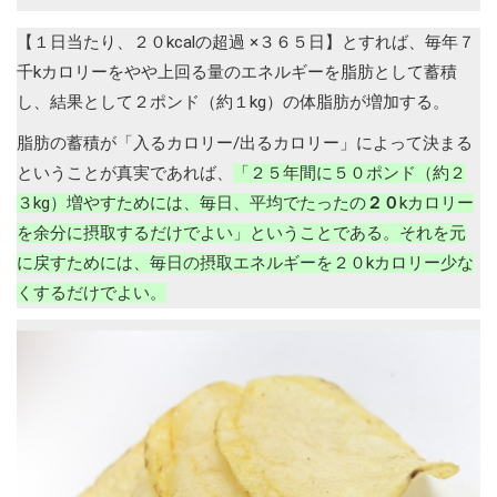
【１日当たり、２０kcalの超過 ×３６５日】とすれば、毎年７
千kカロリーをやや上回る量のエネルギーを脂肪として蓄積
し、結果として２ポンド（約１kg）の体脂肪
が増加する。
脂肪の蓄積が「入るカロリー/出るカロリー」によって決まる
ということが真実であれば、
「２５年間に５０ポンド（約２
３kg）増やすためには、毎日、平均でたったの
２０
kカロリー
を余分に摂取するだけでよい」ということである。それを元
に戻すためには、毎日の摂取エネルギーを２０kカロリー少な
くするだけでよい。