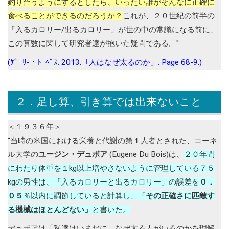
釣り合うようにするとしたら、いったい誰がそんなに正確に
食べることができるのだろうか？
これが、２０世紀の前半の
「入るカロリー/出るカロリー」が世の中の常識になる前に、
この算数に関して研究者達が抱いた疑問である。"
(ｹﾞｰﾘ-・ﾄｰﾍﾞｽ. 2013.「人はなぜ太るのか」. Page 68-9.)
２．足し算、引き算では出来ないこと
＜１９３６年＞
"当時の米国における栄養と代謝の第１人者とされた、コーネ
ル大学の
ユージン・デュボア
(Eugene Du Bois)は、
２０年間
にわたり体重を１kg以上増やさないように管理している７５
kgの男性は、「入るカロリーと出るカロリー」の誤差を
０．
０５
％以内に調節していると計算し、
「その正確さに匹敵す
る機械はほとんどない」
と書いた。
デュボアは「私達はいまだに、なぜ太る人がいるのかを理解