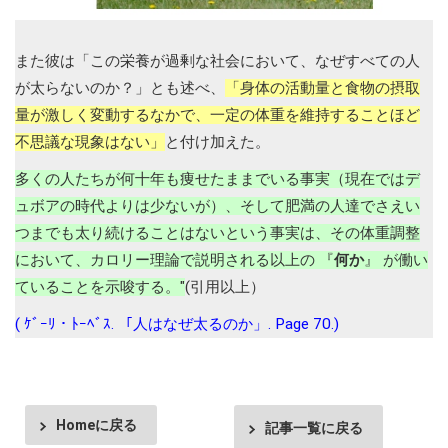
また彼は「この栄養が過剰な社会において、なぜすべての人
が太らないのか？」とも述べ、
「身体の活動量と食物の摂取
量が激しく変動するなかで、一定の体重を維持することほど
不思議な現象はない」
と付け加えた。
多くの人たちが何十年も痩せたままでいる事実（現在ではデ
ュボアの時代よりは少ないが）、そして肥満の人達でさえい
つまでも太り続けることはないという事実は、その体重調整
において、カロリー理論で説明される以上の 『
何か
』 が働い
ていることを示唆する。"
(引用以上）
( ｹﾞｰﾘ・ﾄｰﾍﾞｽ. 「人はなぜ太るのか」. Page 70.)
Homeに戻る
記事一覧に戻る