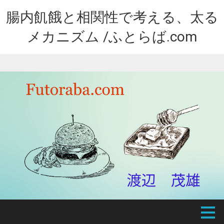
腸内飢餓と相関性で考える、太る
メカニズム /ふとらば.com