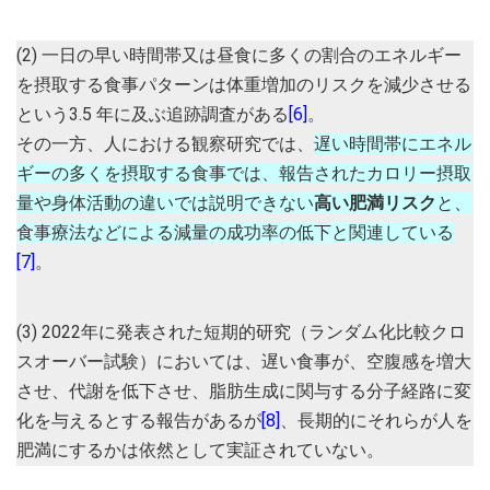
(2) 一日の早い時間帯又は昼食に多くの割合のエネルギー
を摂取する食事パターンは体重増加のリスクを減少させる
という3.5 年に及ぶ追跡調査がある
[6]
。
その一方、人における観察研究では、
遅い時間帯にエネル
ギーの多くを摂取する食事では、報告されたカロリー摂取
量や身体活動の違いでは説明できない
高い肥満リスク
と、
食事療法などによる減量の成功率の低下と関連している
[7]
。
(3) 2022年に発表された短期的研究（ランダム化比較クロ
スオーバー試験）においては、遅い食事が、空腹感を増大
させ、代謝を低下させ、脂肪生成に関与する分子経路に変
化を与えるとする報告があるが
[8]
、長期的にそれらが人を
肥満にするかは依然として実証されていない。