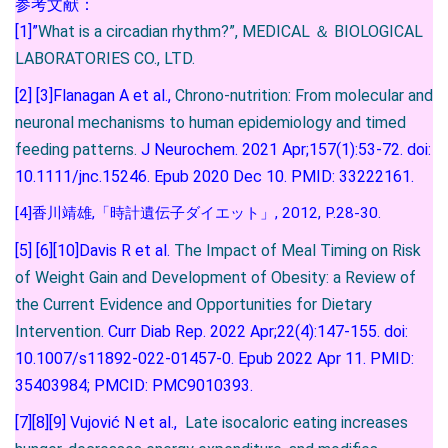
参考文献：
[1]”
What is a circadian rhythm?”, MEDICAL ＆ BIOLOGICAL
LABORATORIES CO., LTD.
[2] [3]Flanagan A et al.,
Chrono-nutrition: From molecular and
neuronal mechanisms to human epidemiology and timed
feeding patterns.
J Neurochem. 2021 Apr;157(1):53-72. doi:
10.1111/jnc.15246. Epub 2020 Dec 10. PMID: 33222161.
[4]香川靖雄,「時計遺伝子ダイエット」, 2012, P.28-30.
[5] [6][10]Davis R et al.
The Impact of Meal Timing on Risk
of Weight Gain and Development of Obesity: a Review of
the Current Evidence and Opportunities for Dietary
Intervention
. Curr Diab Rep. 2022 Apr;22(4):147-155. doi:
10.1007/s11892-022-01457-0. Epub 2022 Apr 11. PMID:
35403984; PMCID: PMC9010393.
[7][8][9] Vujović N et al.,
Late isocaloric eating increases