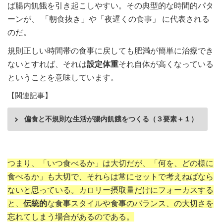
ば腸内飢餓を引き起こしやすい。その典型的な時間的パタ
ーンが、 「朝食抜き」や「夜遅くの食事」 に代表される
のだ。
規則正しい時間帯の食事に戻しても肥満が簡単に治療でき
ないとすれば、それは
設定体重
それ自体が高くなっている
ということを意味しています。
【関連記事】
偏食と不規則な生活が腸内飢餓をつくる（３要素＋１）
つまり、「いつ食べるか」は大切だが、「何を、どの様に
食べるか」も大切で、それらは常にセットで考えねばなら
ないと思っている。カロリー摂取量だけにフォーカスする
と、
伝統的
な食事スタイルや食事のバランス、の大切さを
忘れてしまう場合があるのである。