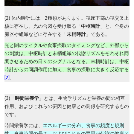
(2) 体内時計には、2種類があります。視床下部の視交叉上
核に存在し、光の合図を受け取る「
中枢時計
」と、全身の
臓器や組織などに存在する「
末梢時計
」である。
光と闇のサイクルや食事摂取のタイミングなど、外部から
の刺激は、中枢時計と末梢組織の代謝リズムをそれぞれ同
調させるための日々のシグナルとなる。末梢時計は、中枢
時計からの同調作用に加え、食事の摂取に大きく反応する
[2]
。
(3)「
時間栄養学」
とは、生物学リズムと栄養の間の相互
作用、およびこれらの要因と健康との関係を研究するもの
です。
時間栄養学には、
エネルギーの分布、食事の頻度と規則
性、食事時間の長さ、およびこれらの要因が代謝の健康と