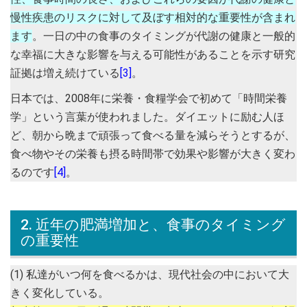
慢性疾患のリスクに対して及ぼす相対的な重要性が含まれ
ます
。一日の中の食事のタイミングが代謝の健康と一般的
な幸福に大きな影響を与える可能性があることを示す研究
証拠は増え続けている
[3]
。
日本では、2008年に栄養・食糧学会で初めて「時間栄養
学」という言葉が使われました。ダイエットに励む人ほ
ど、朝から晩まで頑張って食べる量を減らそうとするが、
食べ物やその栄養も摂る時間帯で効果や影響が大きく変わ
るのです
[4]
。
2. 近年の肥満増加と、食事のタイミング
の重要性
(1) 私達がいつ何を食べるかは、現代社会の中において大
きく変化している。