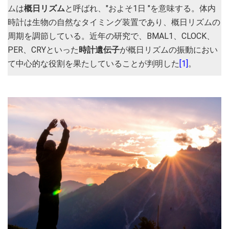
ムは
概日リズム
と呼ばれ、"およそ1日 "を意味する。体内
時計は生物の自然なタイミング装置であり、概日リズムの
周期を調節している。近年の研究で、BMAL1、CLOCK、
PER、CRYといった
時計遺伝子
が概日リズムの振動におい
て中心的な役割を果たしていることが判明した
[1]
。