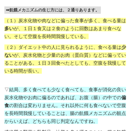
➡飢餓メカニズムの生じ方には、２通りあります。
（１）炭水化物や肉などに偏った食事が多く、食べる量は
多い
が、１日１食又は２食のように回数はあまり食べな
い。そして空腹を長時間我慢している。
（２）ダイエット中の人に見られるように、食べる量は
少
ない
が、炭水化物と少量のお肉（蛋白質）などに偏ってい
ることがある。１日３回食べたとしても、空腹を我慢して
いる時間が長い。
▽
結局、多く食べても少なく食べても、食事が消化の良い
炭水化物やお肉に偏るのであれば、お腹（腸）の中での
偏
食
の割合は変わりません。それ以外に何も食べないで空腹
を長時間我慢していることは、腸の飢餓メカニズムの観点
からいえば、どちらも同じ判定なんですね。