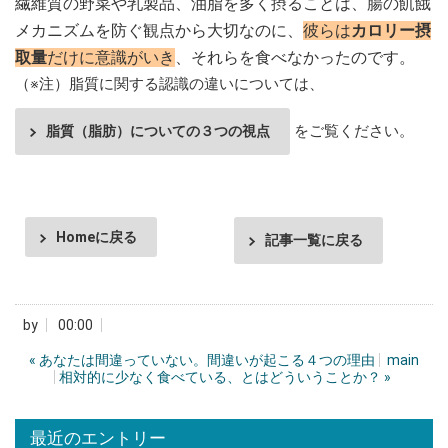
繊維質の野菜や乳製品、油脂を多く摂ることは、腸の飢餓
メカニズムを防ぐ観点から大切なのに、
彼らは
カロリー摂
取量
だけに意識がいき
、それらを食べなかったのです。
（※注）脂質に関する認識の違いについては、
をご覧ください。
脂質（脂肪）についての３つの視点
Homeに戻る
記事一覧に戻る
by
00:00
«
あなたは間違っていない。間違いが起こる４つの理由
main
相対的に少なく食べている、とはどういうことか？
»
最近のエントリー