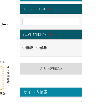
メールアドレス
※
※は必須項目です
※
購読
解除
サイト内検索