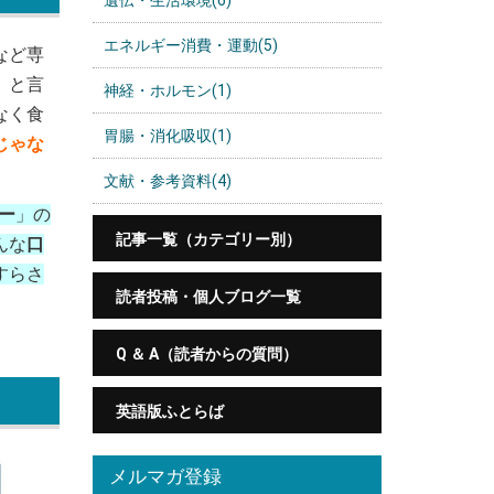
遺伝・生活環境(6)
エネルギー消費・運動(5)
など専
」
と言
神経・ホルモン(1)
なく食
胃腸・消化吸収(1)
じゃな
文献・参考資料(4)
ー
」の
記事一覧（カテゴリー別）
んな
口
すらさ
読者投稿・個人ブログ一覧
Q ＆ A（読者からの質問）
英語版ふとらば
メルマガ登録