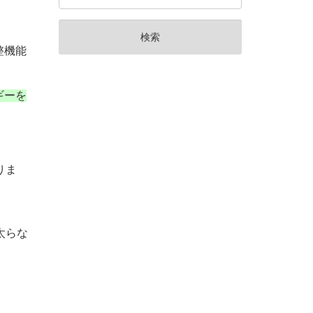
整機能
ギーを
りま
太らな