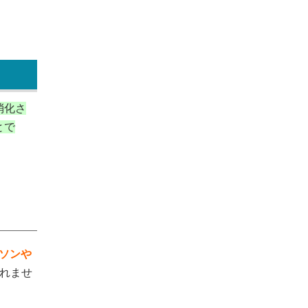
消化さ
とで
ソンや
れませ