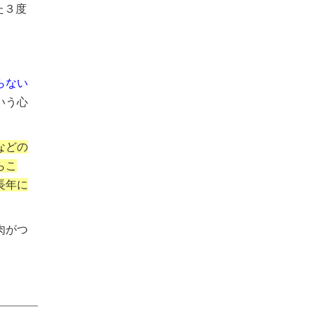
た３度
らない
いう心
などの
らこ
長年に
肉がつ