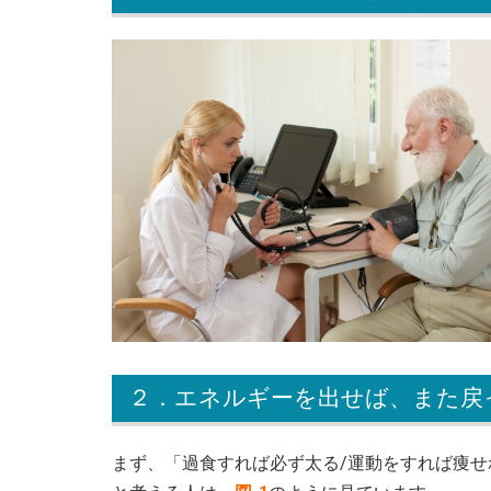
２．エネルギーを出せば、また戻
まず、「過食すれば必ず太る/運動をすれば痩せ