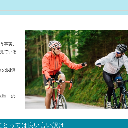
う事実、
見ている
重の関係
体重」の
にとっては良い言い訳け