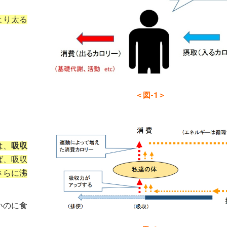
より太る
＜図-1＞
は、
吸収
ば、吸収
さらに沸
いのに食
。