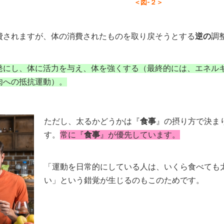
＜図-２＞
費されますが、体の消費されたものを取り戻そうとする
逆の
調
発にし、体に活力を与え、体を強くする（最終的には、エネル
肉への抵抗運動）。
ただし、太るかどうかは『
食事
』の摂り方で決ま
す。
常に『
食事
』が優先しています。
「運動を日常的にしている人は、いくら食べても
い」という錯覚が生じるのもこのためです。