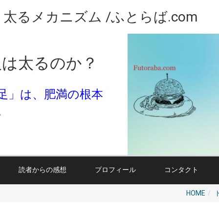
るメカニズム /ふとらば.com
人は太るのか？
足」は、肥満の根本
。
読者からの感想
プロフィール
コンタクト
HOME