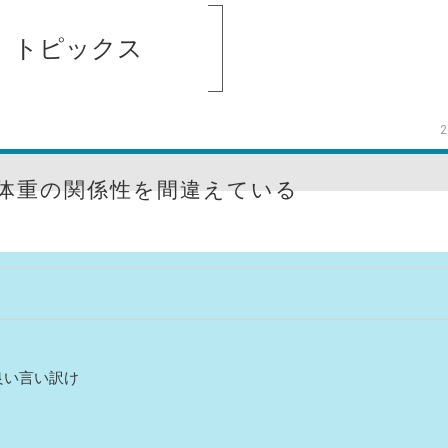
トピックス
2
体重の関係性を間違えている
良い言い訳け
？