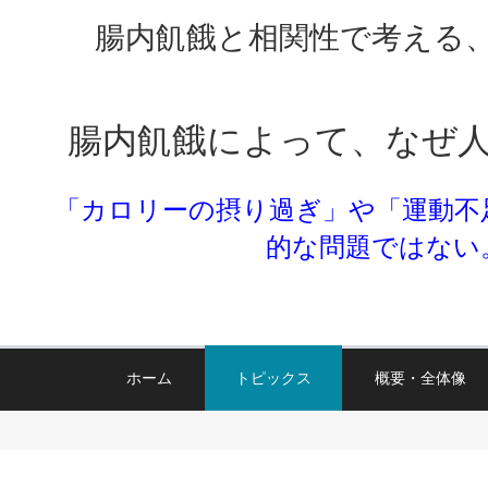
腸内飢餓と相関性で考える、太
腸内飢餓によって、なぜ
「カロリーの摂り過ぎ」や「運動不
的な問題ではない
ホーム
トピックス
概要・全体像